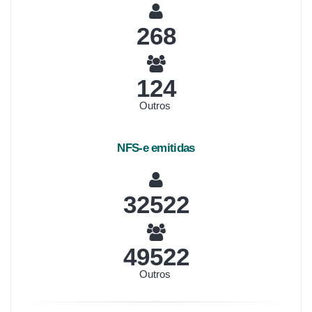
287
133
Outros
NFS-e emitidas
34845
53059
Outros