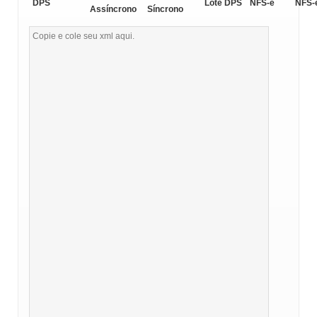
DPS
Lote DPS
NFS-e
NFS-
Assíncrono
Síncrono