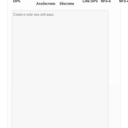
DPS
Lote DPS
NFS-e
NFS-
Assíncrono
Síncrono