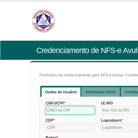
Credenciamento de NFS-e Avul
Formulário de credenciamento para NFS-e Avulsa: Contribui
Dados do Usuário
Atividades CNAE
Ativida
CNPJ/CPF
I.E./RG
CEP
Logradouro
Bairro