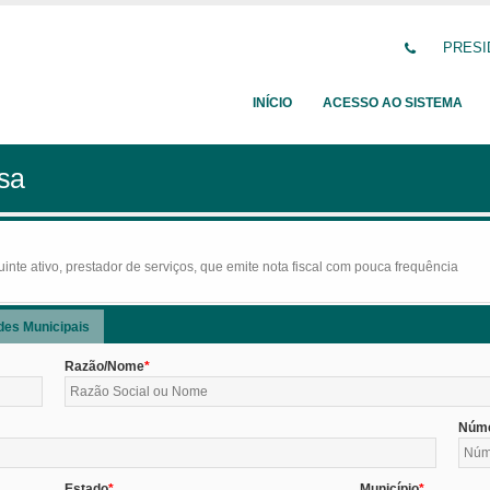
PRESID
INÍCIO
ACESSO AO SISTEMA
sa
nte ativo, prestador de serviços, que emite nota fiscal com pouca frequência
des Municipais
Razão/Nome
Núm
Estado
Município